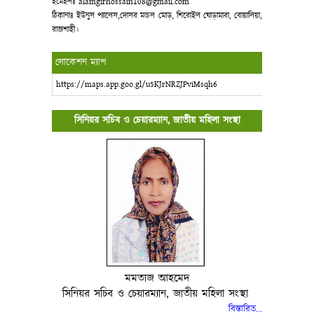
ইমেইলঃ alamgirhossain108@gmail.com
ঠিকানাঃ ইউনুস প্যালেস,দোসর মন্ডল মোড়, শিরোইল ঘোড়ামারা, বোয়ালিয়া,
রাজশাহী।
লোকেশন ম্যাপ
https://maps.app.goo.gl/u5KJrNRZJPviMsqh6
সিনিয়র সচিব ও চেয়ারম্যান, জাতীয় মহিলা সংস্থা
মমতাজ আহমেদ
সিনিয়র সচিব ও চেয়ারম্যান, জাতীয় মহিলা সংস্থা
বিস্তারিত..
.