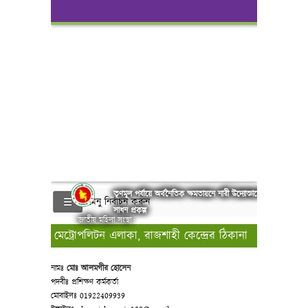
তৃণমূল পর্যায়ে অর্থনৈতিক ক্ষমতায়নে নারী উদ্যোক্তাদের বিকাশ
মেনু নির্বাচন করুন
সাধন প্রকল্প
জাতীয় মহিলা সংস্থা
মেট্রোপলিটন এলাকা, রাজশাহী কেন্দ্রের ঠিকানা
নামঃ
মোঃ আলমগীর হোসেন
পদবীঃ প্রশিক্ষণ কর্মকর্তা
মোবাইলঃ 01922409939