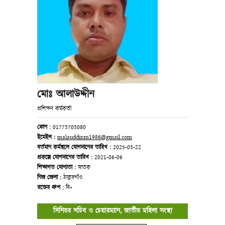
মোঃ আলাউদ্দীন
প্রশিক্ষণ কর্মকর্তা
ফোন :
01773703080
ইমেইল :
malauddinm1986@gmail.com
বর্তমান কর্মস্থলে যোগদানের তারিখ :
2025-03-22
প্রকল্পে যোগদানের তারিখ :
2021-06-06
শিক্ষাগত যোগ্যতা :
স্নাতক
নিজ জেলা :
ঠাকুরগাঁও
রক্তের গ্রুপ :
বি+
সিনিয়র সচিব ও চেয়ারম্যান, জাতীয় মহিলা সংস্থা