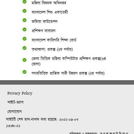
মহিলা বিষয়ক অধিদপ্তর
বাংলাদেশ শিশু একাডেমী
জয়িতা ফাউন্ডেশন
প্রশিক্ষণ বাতায়ন
বাংলাদেশ কারিগরি শিক্ষা বোর্ড
তথ্যআপা: প্রকল্প (২য় পর্যায়)
জেলা ভিত্তিক মহিলা কম্পিউটার প্রশিক্ষণ প্রকল্প(৬৪
জেলা)
নগরভিত্তিক প্রান্তিক নারী উন্নয়ন প্রকল্প (২য় পর্যায়)
Privacy Policy
সাইট-ম্যাপ
যোগাযোগ
সাইটটি শেষ হাল-নাগাদ করা হয়েছে:
২০২২-০৯-০৭
১৩:৪৮:২২
পরিকল্পনা ও বাস্তবায়নে:
তৃ.প.অ.ক্ষ.না.উ.বি.সা.প্র